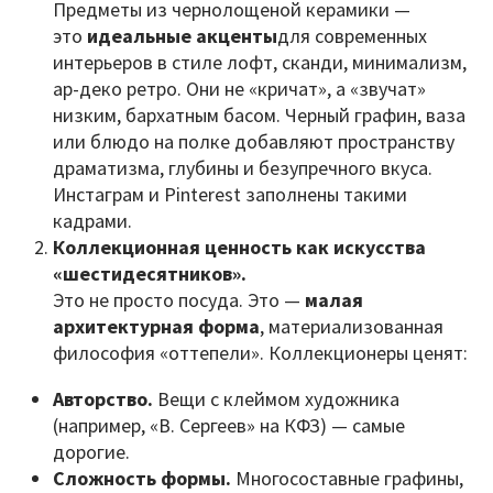
Предметы из чернолощеной керамики —
это
идеальные акценты
для современных
интерьеров в стиле лофт, сканди, минимализм,
ар-деко ретро. Они не «кричат», а «звучат»
низким, бархатным басом. Черный графин, ваза
или блюдо на полке добавляют пространству
драматизма, глубины и безупречного вкуса.
Инстаграм и Pinterest заполнены такими
кадрами.
Коллекционная ценность как искусства
«шестидесятников».
Это не просто посуда. Это —
малая
архитектурная форма
, материализованная
философия «оттепели». Коллекционеры ценят:
Авторство.
Вещи с клеймом художника
(например, «В. Сергеев» на КФЗ) — самые
дорогие.
Сложность формы.
Многосоставные графины,