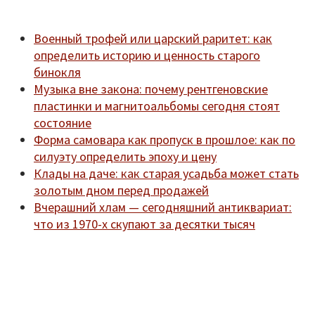
Военный трофей или царский раритет: как
определить историю и ценность старого
бинокля
Музыка вне закона: почему рентгеновские
пластинки и магнитоальбомы сегодня стоят
состояние
Форма самовара как пропуск в прошлое: как по
силуэту определить эпоху и цену
Клады на даче: как старая усадьба может стать
золотым дном перед продажей
Вчерашний хлам — сегодняшний антиквариат:
что из 1970-х скупают за десятки тысяч
Мы находимся по адресу:
Санкт-Петербург,
Удельный рынок, корпус 14
телефон:
920-40-21;
e-mail:
9204021@mail.ru