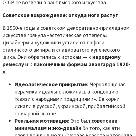
СССР ее возвели в ранг высокого искусства.
Советское возрождение: откуда ноги растут
В 1960-е годы в советском декоративно-прикладном
искусстве грянула «эстетическая оттепель».
Дизайнеры и художники устали от пафоса
сталинского ампира и сладковатого купеческого
шика. Они обратились к истокам — к
народному
ремеслу
и к
лаконичным формам авангарда 1920-
х
.
Идеологическое прикрытие:
Чернолощеная
керамика идеально ложилась в концепцию
«связи с народными традициями». Ее корни
искали в русской, украинской, прибалтийской
гончарной школе.
Реальная мотивация:
Это был
советский
минимализм и эко-дизайн
до
того, как эти
слова вошли в моду. Суровая красота материала,