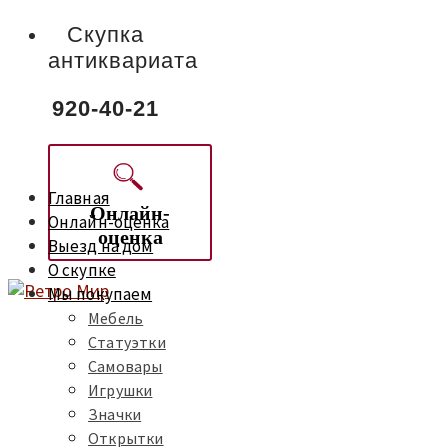
Скупка
антиквариата
920-40-21
Главная
Онлайн-
Онлайн-оценка
оценка
Выезд на дом
О скупке
Мы покупаем
Мебель
Статуэтки
Самовары
Игрушки
Значки
Открытки