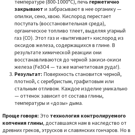
температуре (800-1000°C), печь
герметично
закрывают
и забрасывают в нее органику —
опилки, сено, хвою. Кислород перестает
поступать (восстановительная среда),
органическое топливо тлеет, выделяя угарный
газ (CO). Этот газ и «вытягивает» кислород из
оксидов железа, содержащихся в глине. В
результате химической реакции они
восстанавливаются до черной закиси-окиси
железа (Fe3O4 — та же магнетитовая руда!).
Результат:
Поверхность становится черной,
плотной, с серебристым, графитовым или
стальным отливом. Каждое изделие уникально
— оттенок зависит от состава глины,
температуры и «дозы» дыма.
Проще говоря:
Это
технология контролируемого
копчения глины
, доставшаяся нам в наследство от
древних греков, этрусков и славянских гончаров. Но в