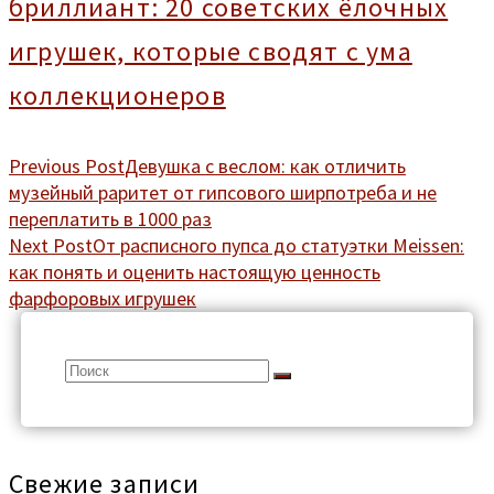
бриллиант: 20 советских ёлочных
игрушек, которые сводят с ума
коллекционеров
Previous Post
Девушка с веслом: как отличить
музейный раритет от гипсового ширпотреба и не
переплатить в 1000 раз
Next Post
От расписного пупса до статуэтки Meissen:
как понять и оценить настоящую ценность
фарфоровых игрушек
Search
for:
Свежие записи