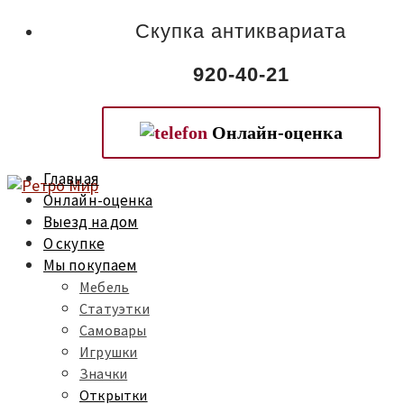
Скупка антиквариата
920-40-21
Онлайн-оценка
Главная
Онлайн-оценка
Выезд на дом
О скупке
Мы покупаем
Мебель
Статуэтки
Самовары
Игрушки
Значки
Открытки