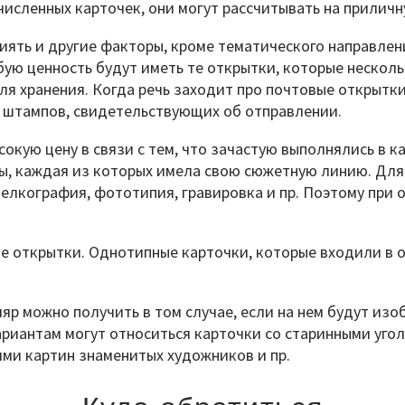
численных карточек, они могут рассчитывать на приличну
ять и другие факторы, кроме тематического направлен
бую ценность будут иметь те открытки, которые несколь
для хранения. Когда речь заходит про почтовые открыт
и штампов, свидетельствующих об отправлении.
окую цену в связи с тем, что зачастую выполнялись в 
ны, каждая из которых имела свою сюжетную линию. Для
елкография, фототипия, гравировка и пр. Поэтому при 
открытки. Однотипные карточки, которые входили в од
р можно получить в том случае, если на нем будут изо
ариантам могут относиться карточки со старинными угол
ями картин знаменитых художников и пр.