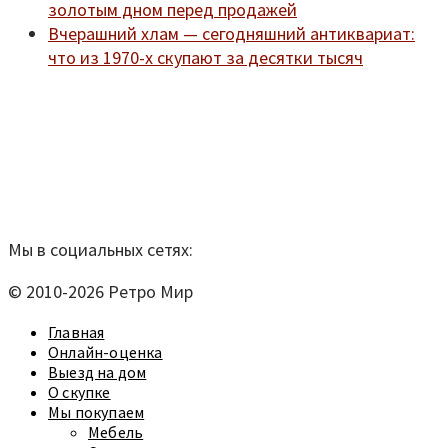
золотым дном перед продажей
Вчерашний хлам — сегодняшний антиквариат:
что из 1970-х скупают за десятки тысяч
Мы находимся по адресу:
Санкт-Петербург,
Удельный рынок, корпус 14
телефон:
920-40-21;
e-mail:
9204021@mail.ru
Согласие на обработку персональных данных
Мы в социальных сетях:
© 2010-2026 Ретро Мир
Главная
Онлайн-оценка
Выезд на дом
О скупке
Мы покупаем
Мебель