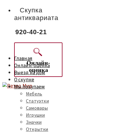
Скупка
антиквариата
920-40-21
Главная
Онлайн-
Онлайн-оценка
оценка
Выезд на дом
О скупке
Мы покупаем
Мебель
Статуэтки
Самовары
Игрушки
Значки
Открытки