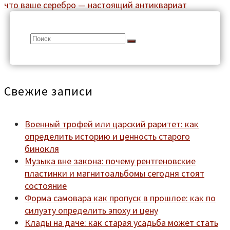
что ваше серебро — настоящий антиквариат
Search
for:
Свежие записи
Военный трофей или царский раритет: как
определить историю и ценность старого
бинокля
Музыка вне закона: почему рентгеновские
пластинки и магнитоальбомы сегодня стоят
состояние
Форма самовара как пропуск в прошлое: как по
силуэту определить эпоху и цену
Клады на даче: как старая усадьба может стать