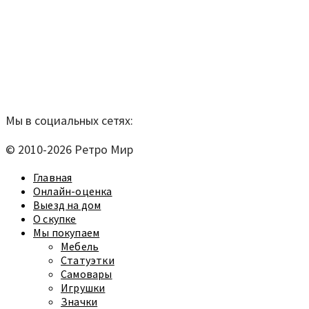
Мы находимся по адресу:
Санкт-Петербург,
Удельный рынок, корпус 14
телефон:
920-40-21;
e-mail:
9204021@mail.ru
Согласие на обработку персональных данных
Мы в социальных сетях:
© 2010-2026 Ретро Мир
Главная
Онлайн-оценка
Выезд на дом
О скупке
Мы покупаем
Мебель
Статуэтки
Самовары
Игрушки
Значки