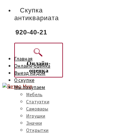
Скупка
антиквариата
920-40-21
Главная
Онлайн-
Онлайн-оценка
оценка
Выезд на дом
О скупке
Мы покупаем
Мебель
Статуэтки
Самовары
Игрушки
Значки
Открытки