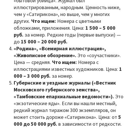
«бытовой убийца». Журнал был
иллюстрированным, народным. Ценность ниже,
чем у «Сатирикона», но выше, чем у многих
других.
Что ищем:
Номера с цветными
обложками, приложения. Цена:
1 500 – 5 000
руб.
за номер. Редкие годы (первые выпуски) —
до
15 000 – 20 000 руб.
«Родина», «Всемирная иллюстрация»,
«Живописное обозрение».
Это «соучастники».
Цена — средняя.
Что ищем:
Номера с
иллюстрациями известных художников. Цена:
1
000 – 3 000 руб.
за номер.
Губернские и уездные журналы («Вестник
Московского губернского земства»,
«Тамбовские епархиальные ведомости»).
Это
«экзотические яды». Если вы нашли местный,
редкий журнал тиражом 300 экземпляров, он
может стоить дороже «Сатирикона». Цена: от
5
000 до 50 000 руб.
в зависимости от редкости.