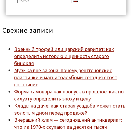
for:
Свежие записи
Военный трофей или царский раритет: как
определить историю и ценность старого
бинокля
Музыка вне закона: почему рентгеновские
пластинки и магнитоальбомы сегодня стоят
состояние
Форма самовара как пропуск в прошлое: как по
силуэту определить эпоху и цену
Клады на даче: как старая усадьба может стать
золотым дном перед продажей
Вчерашний хлам — сегодняшний антиквариат:
что из 1970-х скупают за десятки тысяч