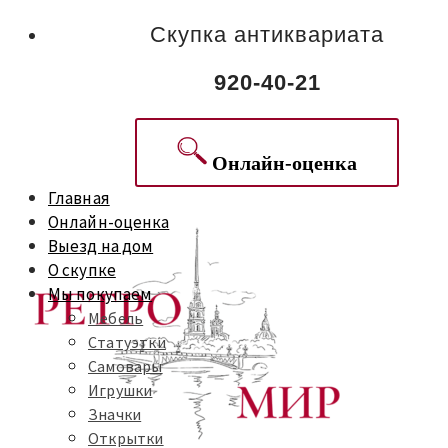
Скупка антиквариата
920-40-21
Онлайн-оценка
Главная
Онлайн-оценка
Выезд на дом
О скупке
Мы покупаем
Мебель
Статуэтки
Самовары
Игрушки
Значки
Открытки