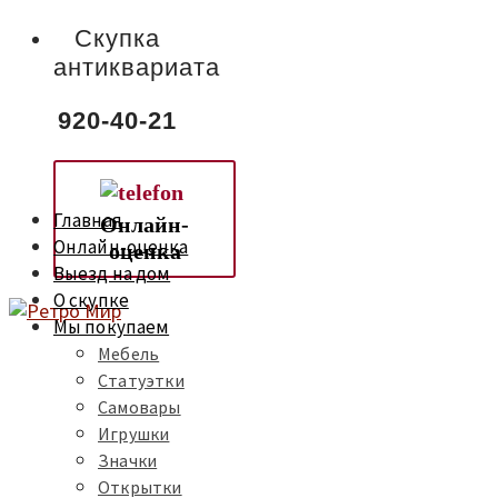
Скупка
антиквариата
920-40-21
Главная
Онлайн-
Онлайн-оценка
оценка
Выезд на дом
О скупке
Мы покупаем
Мебель
Статуэтки
Самовары
Игрушки
Значки
Открытки