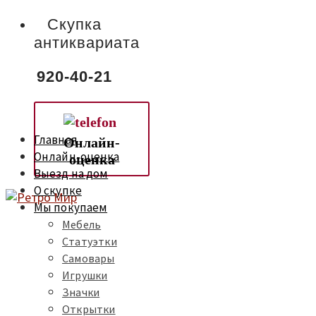
Скупка
антиквариата
920-40-21
Главная
Онлайн-
Онлайн-оценка
оценка
Выезд на дом
О скупке
Мы покупаем
Мебель
Статуэтки
Самовары
Игрушки
Значки
Открытки