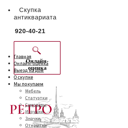
Скупка
антиквариата
920-40-21
Главная
Онлайн-
Онлайн-оценка
оценка
Выезд на дом
О скупке
Мы покупаем
Мебель
Статуэтки
Самовары
Игрушки
Значки
Открытки