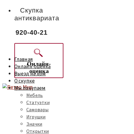
Скупка
антиквариата
920-40-21
Главная
Онлайн-
Онлайн-оценка
оценка
Выезд на дом
О скупке
Мы покупаем
Мебель
Статуэтки
Самовары
Игрушки
Значки
Открытки