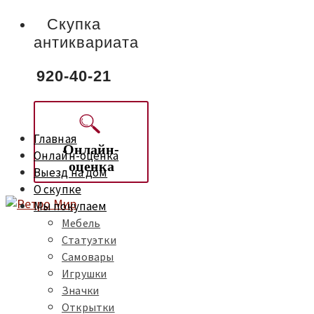
Скупка
антиквариата
920-40-21
Главная
Онлайн-
Онлайн-оценка
оценка
Выезд на дом
О скупке
Мы покупаем
Мебель
Статуэтки
Самовары
Игрушки
Значки
Открытки