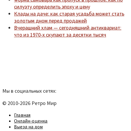
силуэту определить эпоху и цену
Клады на даче: как старая усадьба может стать
золотым дном перед продажей
Вчерашний хлам — сегодняшний антиквариат:
что из 1970-х скупают за десятки тысяч
Мы находимся по адресу:
Санкт-Петербург,
Удельный рынок, корпус 14
телефон:
920-40-21;
e-mail:
9204021@mail.ru
Согласие на обработку персональных данных
Мы в социальных сетях:
© 2010-2026 Ретро Мир
Главная
Онлайн-оценка
Выезд на дом