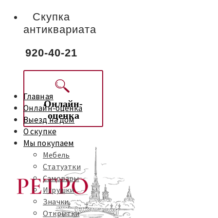
Скупка
антиквариата
920-40-21
Главная
Онлайн-
Онлайн-оценка
оценка
Выезд на дом
О скупке
Мы покупаем
Мебель
Статуэтки
Самовары
Игрушки
Значки
Открытки