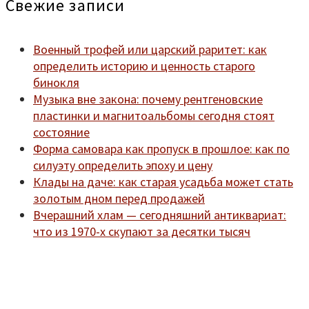
Свежие записи
Военный трофей или царский раритет: как
определить историю и ценность старого
бинокля
Музыка вне закона: почему рентгеновские
пластинки и магнитоальбомы сегодня стоят
состояние
Форма самовара как пропуск в прошлое: как по
силуэту определить эпоху и цену
Клады на даче: как старая усадьба может стать
золотым дном перед продажей
Вчерашний хлам — сегодняшний антиквариат:
что из 1970-х скупают за десятки тысяч
Мы находимся по адресу:
Санкт-Петербург,
Удельный рынок, корпус 14
телефон:
920-40-21;
e-mail:
9204021@mail.ru