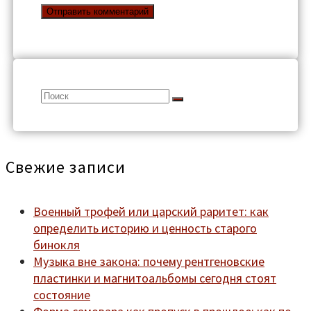
Search
for:
Свежие записи
Военный трофей или царский раритет: как
определить историю и ценность старого
бинокля
Музыка вне закона: почему рентгеновские
пластинки и магнитоальбомы сегодня стоят
состояние