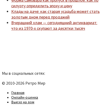
Форма самовара как пропуск в прошлое: как по
силуэту определить эпоху и цену
Клады на даче: как старая усадьба может стать
золотым дном перед продажей
Вчерашний хлам — сегодняшний антиквариат:
что из 1970-х скупают за десятки тысяч
Мы находимся по адресу:
Санкт-Петербург,
Удельный рынок, корпус 14
телефон:
920-40-21;
e-mail:
9204021@mail.ru
Согласие на обработку персональных данных
Мы в социальных сетях:
© 2010-2026 Ретро Мир
Главная
Онлайн-оценка
Выезд на дом