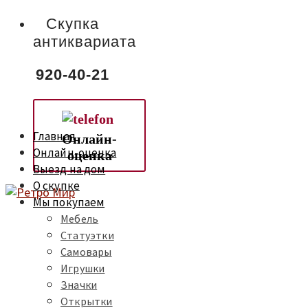
Скупка
антиквариата
920-40-21
Главная
Онлайн-
Онлайн-оценка
оценка
Выезд на дом
О скупке
Мы покупаем
Мебель
Статуэтки
Самовары
Игрушки
Значки
Открытки