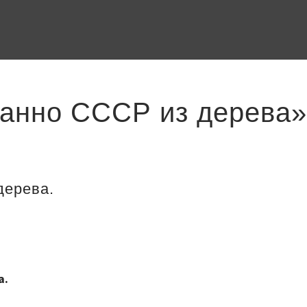
панно СССР из дерева»
дерева.
а.