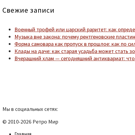
Свежие записи
Военный трофей или царский раритет: как опреде
Музыка вне закона: почему рентгеновские пласти
Форма самовара как пропуск в прошлое: как по си
Клады на даче: как старая усадьба может стать 
Вчерашний хлам — сегодняшний антиквариат: что 
Мы находимся по адресу:
Санкт-Петербург, Удельный
телефон:
920-40-21;
e-mail:
9204021@mail.ru
Согласие на обработку персональных данных
Мы в социальных сетях:
© 2010-2026 Ретро Мир
Главная