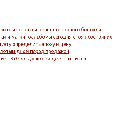
лить историю и ценность старого бинокля
нки и магнитоальбомы сегодня стоят состояние
луэту определить эпоху и цену
золотым дном перед продажей
из 1970-х скупают за десятки тысяч
 рынок, корпус 14