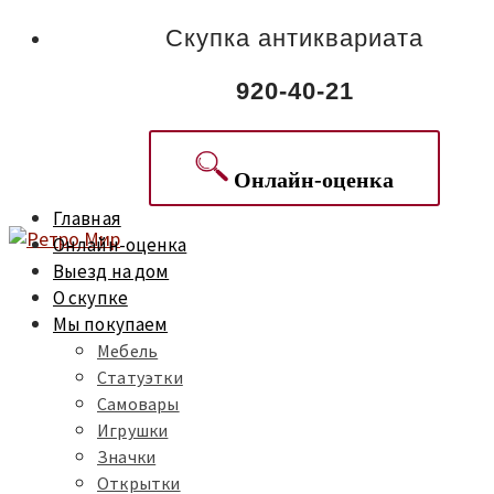
Скупка антиквариата
920-40-21
Онлайн-оценка
Главная
Онлайн-оценка
Выезд на дом
О скупке
Мы покупаем
Мебель
Статуэтки
Самовары
Игрушки
Значки
Открытки