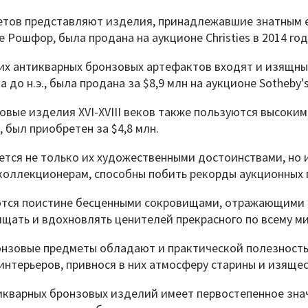
тов представляют изделия, принадлежавшие знатным ев
ошфор, была продана на аукционе Christies в 2014 году
гих антикварных бронзовых артефактов входят и изящн
до н.э., была продана за $8,9 млн на аукционе Sotheby's
вые изделия XVI-XVIII веков также пользуются высоким 
 был приобретен за $4,8 млн.
ется не только их художественными достоинствами, но
оллекционерам, способны побить рекорды аукционных 
ются поистине бесценными сокровищами, отражающими 
щать и вдохновлять ценителей прекрасного по всему ми
нзовые предметы обладают и практической полезностью
нтерьеров, привнося в них атмосферу старины и изящес
тикварных бронзовых изделий имеет первостепенное зн