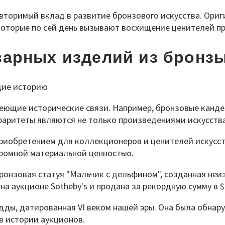
вторимый вклад в развитие бронзового искусства. Ори
которые по сей день вызывают восхищение ценителей пр
арных изделий из бронзы
ющие исторические связи. Например, бронзовые канде
аритеты являются не только произведениями искусства
иобретением для коллекционеров и ценителей искусст
громной материальной ценностью.
нзовая статуя "Мальчик с дельфином", созданная неизве
а аукционе Sotheby's и продана за рекордную сумму в $
ды, датированная VI веком нашей эры. Она была обнаруж
в истории аукционов.