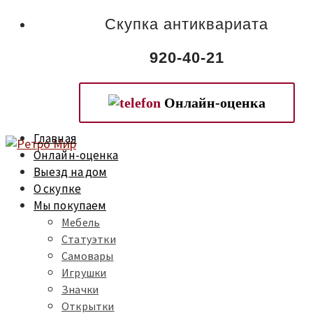
Скупка антиквариата
920-40-21
Онлайн-оценка
Главная
Онлайн-оценка
Выезд на дом
О скупке
Мы покупаем
Мебель
Статуэтки
Самовары
Игрушки
Значки
Открытки