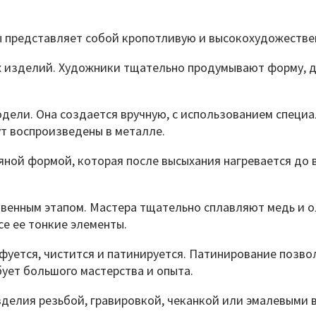
ы представляет собой кропотливую и высокохудожестве
х изделий. Художники тщательно продумывают форму, де
ели. Она создается вручную, с использованием специа
ут воспроизведены в металле.
ной формой, которая после высыхания нагревается до в
венным этапом. Мастера тщательно сплавляют медь и ол
се ее тонкие элементы.
фуется, чистится и патинируется. Патинирование позв
бует большого мастерства и опыта.
елия резьбой, гравировкой, чеканкой или эмалевыми 