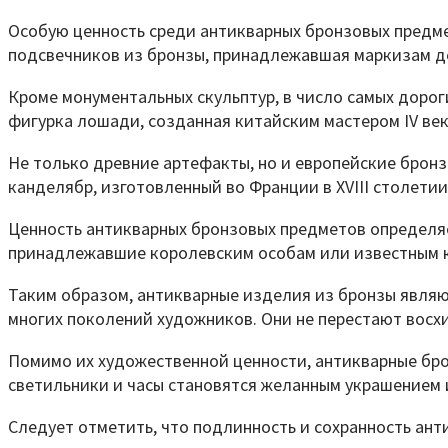
Особую ценность среди антикварных бронзовых предме
подсвечников из бронзы, принадлежавшая маркизам де Р
Кроме монументальных скульптур, в число самых доро
фигурка лошади, созданная китайским мастером IV века 
Не только древние артефакты, но и европейские бронзо
канделябр, изготовленный во Франции в XVIII столетии,
Ценность антикварных бронзовых предметов определя
принадлежавшие королевским особам или известным к
Таким образом, антикварные изделия из бронзы явля
многих поколений художников. Они не перестают восхи
Помимо их художественной ценности, антикварные бро
светильники и часы становятся желанным украшением и
Следует отметить, что подлинность и сохранность ан