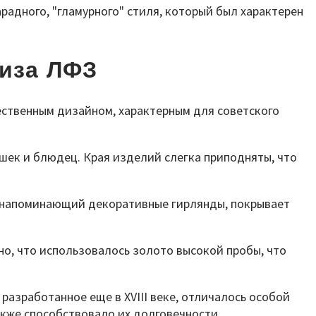
радного, "гламурного" стиля, который был характерен
виза ЛФЗ
ественным дизайном, характерным для советского
шек и блюдец. Края изделий слегка приподняты, что
 напоминающий декоративные гирлянды, покрывает
но, что использовалось золото высокой пробы, что
азработанное еще в XVIII веке, отличалось особой
акже способствовало их долговечности.