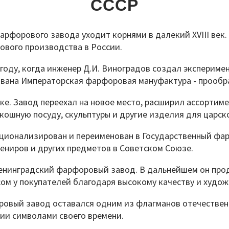
СССР
арфорового завода уходит корнями в далекий XVIII век
ового производства в России.
 году, когда инженер Д.И. Виноградов создал эксперим
снована Императорская фарфоровая мануфактура - прообр
еке. Завод переехал на новое место, расширил ассортим
ошную посуду, скульптуры и другие изделия для царско
ационализирован и переименован в Государственный фа
ениров и других предметов в Советском Союзе.
 Ленинградский фарфоровый завод. В дальнейшем он про
ом у покупателей благодаря высокому качеству и худо
ровый завод оставался одним из флагманов отечествен
ии символами своего времени.