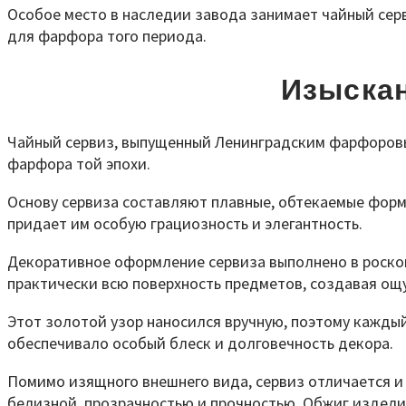
Особое место в наследии завода занимает чайный серв
для фарфора того периода.
Изыскан
Чайный сервиз, выпущенный Ленинградским фарфоровым
фарфора той эпохи.
Основу сервиза составляют плавные, обтекаемые формы
придает им особую грациозность и элегантность.
Декоративное оформление сервиза выполнено в роско
практически всю поверхность предметов, создавая ощ
Этот золотой узор наносился вручную, поэтому каждый
обеспечивало особый блеск и долговечность декора.
Помимо изящного внешнего вида, сервиз отличается и 
белизной, прозрачностью и прочностью. Обжиг издели