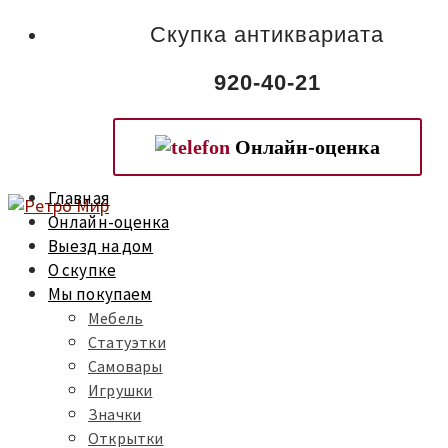
Скупка антиквариата
920-40-21
Онлайн-оценка
Главная
Онлайн-оценка
Выезд на дом
О скупке
Мы покупаем
Мебель
Статуэтки
Самовары
Игрушки
Значки
Открытки