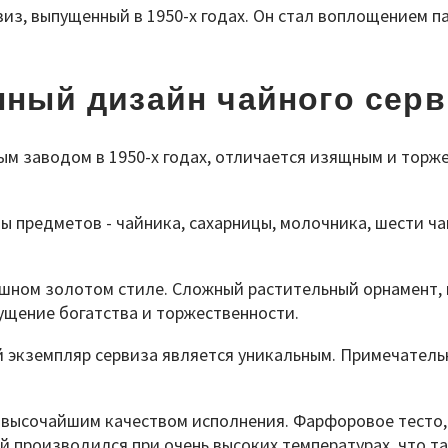
из, выпущенный в 1950-х годах. Он стал воплощением па
ный дизайн чайного сер
 заводом в 1950-х годах, отличается изящным и торж
 предметов - чайника, сахарницы, молочника, шести ча
шном золотом стиле. Сложный растительный орнамент,
ущение богатства и торжественности.
 экземпляр сервиза является уникальным. Примечатель
высочайшим качеством исполнения. Фарфоровое тесто, р
й производился при очень высоких температурах, что т