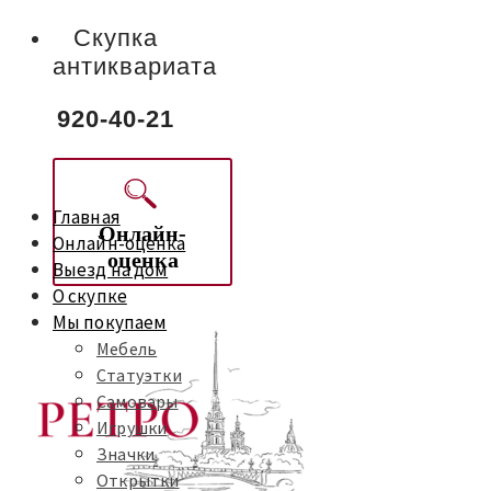
Скупка
антиквариата
920-40-21
Главная
Онлайн-
Онлайн-оценка
оценка
Выезд на дом
О скупке
Мы покупаем
Мебель
Статуэтки
Самовары
Игрушки
Значки
Открытки