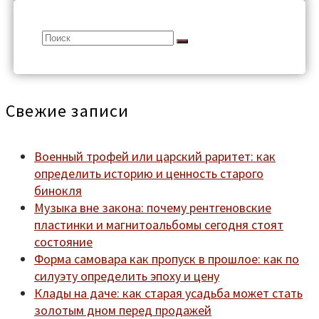
Search
for:
Свежие записи
Военный трофей или царский раритет: как
определить историю и ценность старого
бинокля
Музыка вне закона: почему рентгеновские
пластинки и магнитоальбомы сегодня стоят
состояние
Форма самовара как пропуск в прошлое: как по
силуэту определить эпоху и цену
Клады на даче: как старая усадьба может стать
золотым дном перед продажей