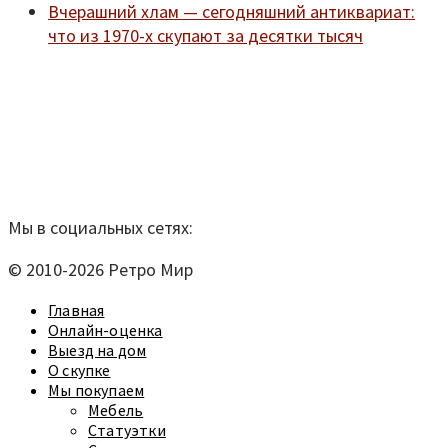
Вчерашний хлам — сегодняшний антиквариат:
что из 1970-х скупают за десятки тысяч
Мы находимся по адресу:
Санкт-Петербург,
Удельный рынок, корпус 14
телефон:
920-40-21;
e-mail:
9204021@mail.ru
Согласие на обработку персональных данных
Мы в социальных сетях:
© 2010-2026 Ретро Мир
Главная
Онлайн-оценка
Выезд на дом
О скупке
Мы покупаем
Мебель
Статуэтки