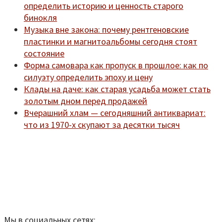
определить историю и ценность старого
бинокля
Музыка вне закона: почему рентгеновские
пластинки и магнитоальбомы сегодня стоят
состояние
Форма самовара как пропуск в прошлое: как по
силуэту определить эпоху и цену
Клады на даче: как старая усадьба может стать
золотым дном перед продажей
Вчерашний хлам — сегодняшний антиквариат:
что из 1970-х скупают за десятки тысяч
Мы находимся по адресу:
Санкт-Петербург,
Удельный рынок, корпус 14
телефон:
920-40-21;
e-mail:
9204021@mail.ru
Согласие на обработку персональных данных
Мы в социальных сетях: