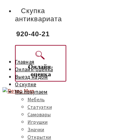
Скупка
антиквариата
920-40-21
Главная
Онлайн-
Онлайн-оценка
оценка
Выезд на дом
О скупке
Мы покупаем
Мебель
Статуэтки
Самовары
Игрушки
Значки
Открытки