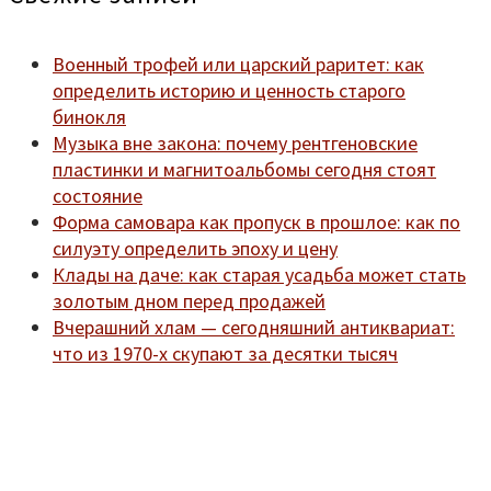
Военный трофей или царский раритет: как
определить историю и ценность старого
бинокля
Музыка вне закона: почему рентгеновские
пластинки и магнитоальбомы сегодня стоят
состояние
Форма самовара как пропуск в прошлое: как по
силуэту определить эпоху и цену
Клады на даче: как старая усадьба может стать
золотым дном перед продажей
Вчерашний хлам — сегодняшний антиквариат:
что из 1970-х скупают за десятки тысяч
Мы находимся по адресу:
Санкт-Петербург,
Удельный рынок, корпус 14
телефон:
920-40-21;
e-mail:
9204021@mail.ru