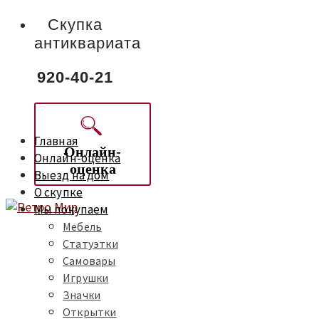
Скупка
антиквариата
920-40-21
Главная
Онлайн-
Онлайн-оценка
оценка
Выезд на дом
О скупке
Мы покупаем
Мебель
Статуэтки
Самовары
Игрушки
Значки
Открытки