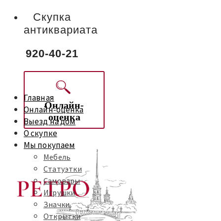
Скупка
антиквариата
920-40-21
Главная
Онлайн-
Онлайн-оценка
оценка
Выезд на дом
О скупке
Мы покупаем
Мебель
Статуэтки
Самовары
Игрушки
Значки
Открытки