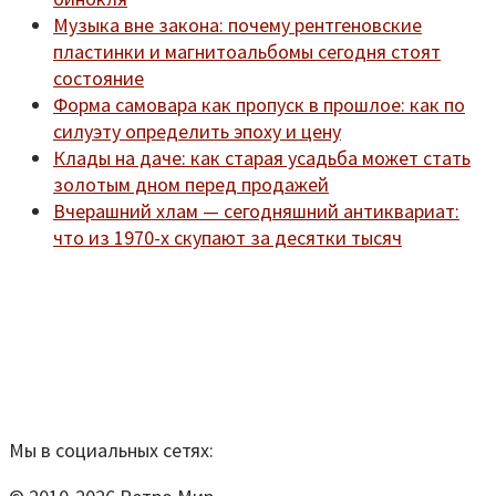
Музыка вне закона: почему рентгеновские
пластинки и магнитоальбомы сегодня стоят
состояние
Форма самовара как пропуск в прошлое: как по
силуэту определить эпоху и цену
Клады на даче: как старая усадьба может стать
золотым дном перед продажей
Вчерашний хлам — сегодняшний антиквариат:
что из 1970-х скупают за десятки тысяч
Мы находимся по адресу:
Санкт-Петербург,
Удельный рынок, корпус 14
телефон:
920-40-21;
e-mail:
9204021@mail.ru
Согласие на обработку персональных данных
Мы в социальных сетях: