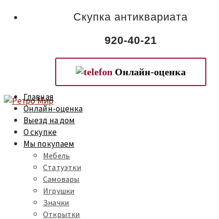
Скупка антиквариата
920-40-21
Онлайн-оценка
Главная
Онлайн-оценка
Выезд на дом
О скупке
Мы покупаем
Мебель
Статуэтки
Самовары
Игрушки
Значки
Открытки