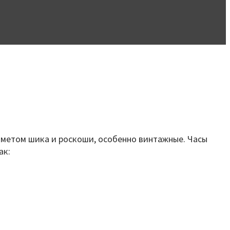
едметом шика и роскоши, особенно винтажные. Часы
ак: