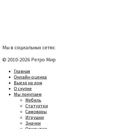
Мы находимся по адресу:
Санкт-Петербург,
Удельный рынок, корпус 14
телефон:
920-40-21;
e-mail:
9204021@mail.ru
Согласие на обработку персональных данных
Мы в социальных сетях:
© 2010-2026 Ретро Мир
Главная
Онлайн-оценка
Выезд на дом
О скупке
Мы покупаем
Мебель
Статуэтки
Самовары
Игрушки
Значки
Открытки