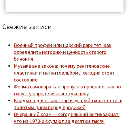
for:
Свежие записи
Военный трофей или царский раритет: как
определить историю и ценность старого
бинокля
Музыка вне закона: почему рентгеновские
пластинки и магнитоальбомы сегодня стоят
состояние
Форма самовара как пропуск в прошлое: как по
силуэту определить эпоху и цену
Клады на даче: как старая усадьба может стать
золотым дном перед продажей
Вчерашний хлам — сегодняшний антиквариат:
что из 1970-х скупают за десятки тысяч