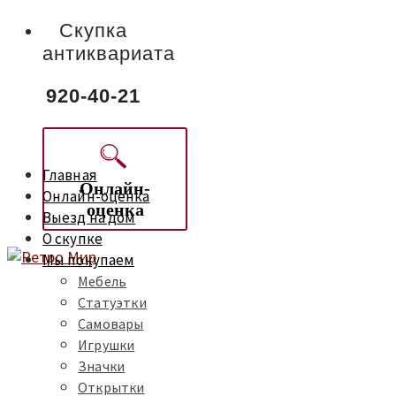
Скупка
антиквариата
920-40-21
Главная
Онлайн-
Онлайн-оценка
оценка
Выезд на дом
О скупке
Мы покупаем
Мебель
Статуэтки
Самовары
Игрушки
Значки
Открытки