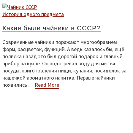
История одного предмета
Какие были чайники в СССР?
Современные чайники поражают многообразием
форм, расцветок, функций. А ведь казалось бы, ещё
полвека назад это был дорогой подарок и главный
прибор на кухне. Он подогревал воду для мытья
посуды, приготовления пищи, купания, посиделок за
чашечкой ароматного напитка. Первые чайники
появились …
Read More
Мы находимся по адресу:
Санкт-Петербург,
Удельный рынок, корпус 14
телефон:
920-40-21;
e-mail:
9204021@mail.ru
Согласие на обработку персональных данных