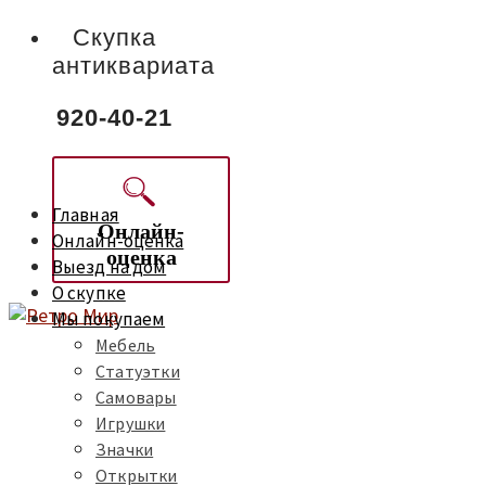
Скупка
антиквариата
920-40-21
Главная
Онлайн-
Онлайн-оценка
оценка
Выезд на дом
О скупке
Мы покупаем
Мебель
Статуэтки
Самовары
Игрушки
Значки
Открытки