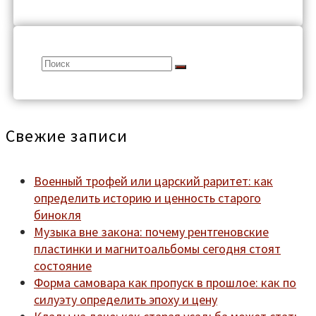
Search
for:
Свежие записи
Военный трофей или царский раритет: как
определить историю и ценность старого
бинокля
Музыка вне закона: почему рентгеновские
пластинки и магнитоальбомы сегодня стоят
состояние
Форма самовара как пропуск в прошлое: как по
силуэту определить эпоху и цену