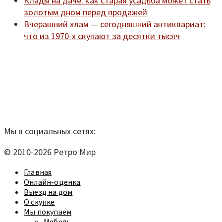
Клады на даче: как старая усадьба может стать
золотым дном перед продажей
Вчерашний хлам — сегодняшний антиквариат:
что из 1970-х скупают за десятки тысяч
Мы находимся по адресу:
Санкт-Петербург,
Удельный рынок, корпус 14
телефон:
920-40-21;
e-mail:
9204021@mail.ru
Согласие на обработку персональных данных
Мы в социальных сетях:
© 2010-2026 Ретро Мир
Главная
Онлайн-оценка
Выезд на дом
О скупке
Мы покупаем
Мебель