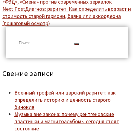
«ФЭД», «Смена» против современных зеркалок
Next Post
Диагноз: раритет. Как определить возраст и
стоимость старой гармони, баяна или аккордеона
(пошаговый осмотр)
Search
for:
Свежие записи
Военный трофей или царский раритет: как
определить историю и ценность старого
бинокля
Музыка вне закона: почему рентгеновские
пластинки и магнитоальбомы сегодня стоят
состояние