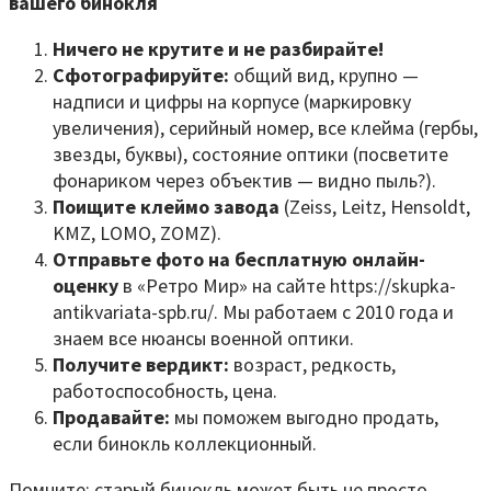
вашего бинокля
Ничего не крутите и не разбирайте!
Сфотографируйте:
общий вид, крупно —
надписи и цифры на корпусе (маркировку
увеличения), серийный номер, все клейма (гербы,
звезды, буквы), состояние оптики (посветите
фонариком через объектив — видно пыль?).
Поищите клеймо завода
(Zeiss, Leitz, Hensoldt,
KMZ, LOMO, ZOMZ).
Отправьте фото на бесплатную онлайн-
оценку
в «Ретро Мир» на сайте https://skupka-
antikvariata-spb.ru/. Мы работаем с 2010 года и
знаем все нюансы военной оптики.
Получите вердикт:
возраст, редкость,
работоспособность, цена.
Продавайте:
мы поможем выгодно продать,
если бинокль коллекционный.
Помните: старый бинокль может быть не просто