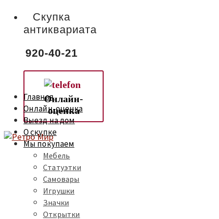
Скупка
антиквариата
920-40-21
Главная
Онлайн-
Онлайн-оценка
оценка
Выезд на дом
О скупке
Мы покупаем
Мебель
Статуэтки
Самовары
Игрушки
Значки
Открытки