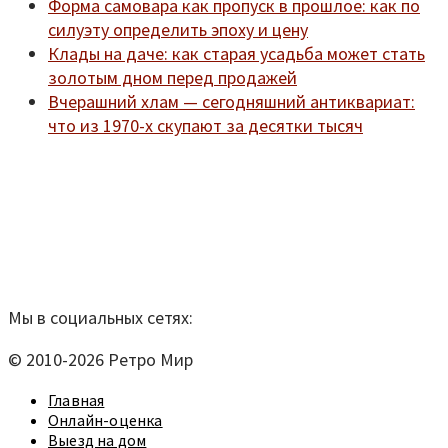
Форма самовара как пропуск в прошлое: как по
силуэту определить эпоху и цену
Клады на даче: как старая усадьба может стать
золотым дном перед продажей
Вчерашний хлам — сегодняшний антиквариат:
что из 1970-х скупают за десятки тысяч
Мы находимся по адресу:
Санкт-Петербург,
Удельный рынок, корпус 14
телефон:
920-40-21;
e-mail:
9204021@mail.ru
Согласие на обработку персональных данных
Мы в социальных сетях:
© 2010-2026 Ретро Мир
Главная
Онлайн-оценка
Выезд на дом