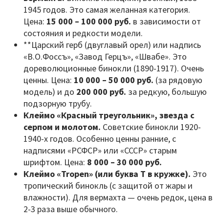
1945 годов. Это самая желанная категория.
Цена:
15 000 – 100 000 руб.
в зависимости от
состояния и редкости модели.
**Царский герб (двуглавый орел) или надпись
«В.О.Фоссъ», «Завод Герцъ», «Швабе». Это
дореволюционные бинокли (1890-1917). Очень
ценны. Цена:
10 000 – 50 000 руб.
(за рядовую
модель) и до
200 000 руб.
за редкую, большую
подзорную трубу.
Клеймо «Красный треугольник», звезда с
серпом и молотом.
Советские бинокли 1920-
1940-х годов. Особенно ценны ранние, с
надписями «РСФСР» или «СССР» старым
шрифтом. Цена:
8 000 – 30 000 руб.
Клеймо «Tropen» (или буква T в кружке).
Это
тропический бинокль (с защитой от жары и
влажности). Для вермахта — очень редок, цена в
2-3 раза выше обычного.