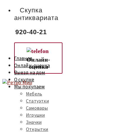
Скупка
антиквариата
920-40-21
Главная
Онлайн-
Онлайн-оценка
оценка
Выезд на дом
О скупке
Мы покупаем
Мебель
Статуэтки
Самовары
Игрушки
Значки
Открытки