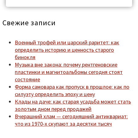
Свежие записи
Военный трофей или царский раритет: как
определить историю и ценность старого
бинокля
Музыка вне закона: почему рентгеновские
пластинки и магнитоальбомы сегодня стоят
состояние
Форма самовара как пропуск в прошлое: как по
силуэту определить эпоху и цену
Клады на даче: как старая усадьба может стать
золотым дном перед продажей
Вчерашний хлам — сегодняшний антиквариат:
что из 1970-х скупают за десятки тысяч
Мы находимся по адресу:
Санкт-Петербург,