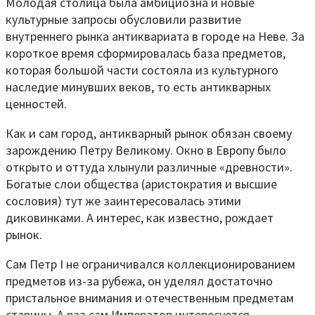
Молодая столица была амбициозна и новые
культурные запросы обусловили развитие
внутреннего рынка антиквариата в городе на Неве. За
короткое время сформировалась база предметов,
которая большой части состояла из культурного
наследие минувших веков, то есть антикварных
ценностей.
Как и сам город, антикварный рынок обязан своему
зарождению Петру Великому. Окно в Европу было
открыто и оттуда хлынули различные «древности».
Богатые слои общества (аристократия и высшие
сословия) тут же заинтересовалась этими
диковинками. А интерес, как известно, рождает
рынок.
Сам Петр I не ограничивался коллекционированием
предметов из-за рубежа, он уделял достаточно
пристальное внимания и отечественным предметам
старины. А раз сам Император интересуется