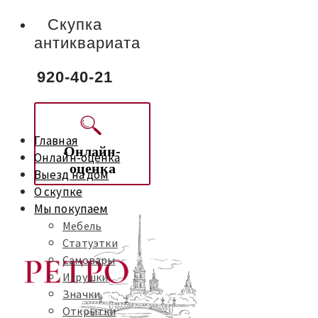
Скупка
антиквариата
920-40-21
Главная
Онлайн-
Онлайн-оценка
оценка
Выезд на дом
О скупке
Мы покупаем
Мебель
Статуэтки
Самовары
Игрушки
Значки
Открытки