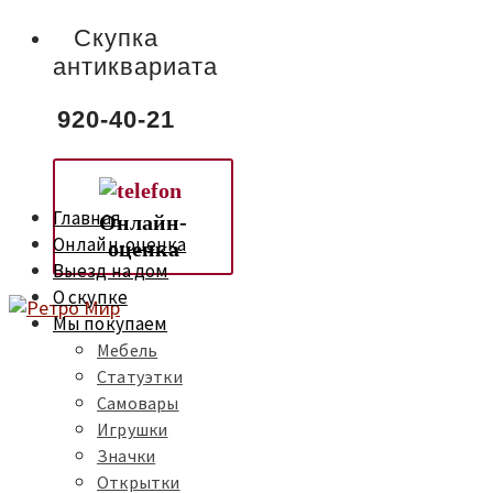
Скупка
антиквариата
920-40-21
Главная
Онлайн-
Онлайн-оценка
оценка
Выезд на дом
О скупке
Мы покупаем
Мебель
Статуэтки
Самовары
Игрушки
Значки
Открытки