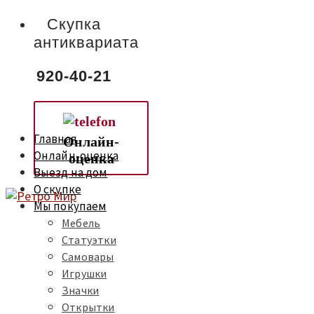
Скупка
антиквариата
920-40-21
Главная
Онлайн-
Онлайн-оценка
оценка
Выезд на дом
О скупке
Мы покупаем
Мебель
Статуэтки
Самовары
Игрушки
Значки
Открытки