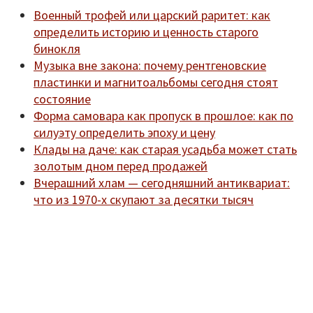
Военный трофей или царский раритет: как
определить историю и ценность старого
бинокля
Музыка вне закона: почему рентгеновские
пластинки и магнитоальбомы сегодня стоят
состояние
Форма самовара как пропуск в прошлое: как по
силуэту определить эпоху и цену
Клады на даче: как старая усадьба может стать
золотым дном перед продажей
Вчерашний хлам — сегодняшний антиквариат:
что из 1970-х скупают за десятки тысяч
Мы находимся по адресу:
Санкт-Петербург,
Удельный рынок, корпус 14
телефон:
920-40-21;
e-mail:
9204021@mail.ru
Согласие на обработку персональных данных