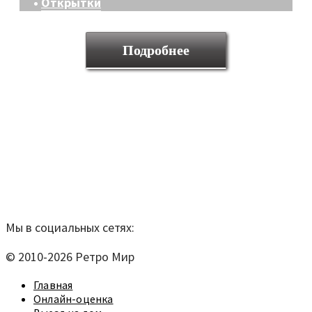
•
Открытки
Подробнее
Мы находимся по адресу:
Санкт-Петербург,
Удельный рынок, корпус 14
телефон:
920-40-21;
e-mail:
9204021@mail.ru
Согласие на обработку персональных данных
Мы в социальных сетях:
© 2010-2026 Ретро Мир
Главная
Онлайн-оценка