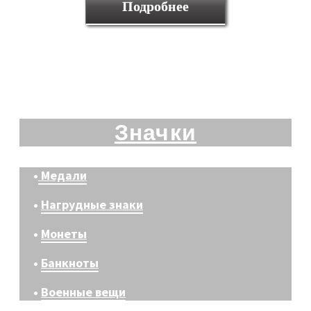
Подробнее
Значки
•
Медали
•
Нагрудные знаки
•
Монеты
•
Банкноты
•
Военные вещи