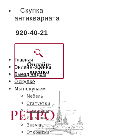
Скупка
антиквариата
920-40-21
Главная
Онлайн-
Онлайн-оценка
оценка
Выезд на дом
О скупке
Мы покупаем
Мебель
Статуэтки
Самовары
Игрушки
Значки
Открытки