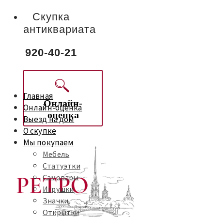
Скупка
антиквариата
920-40-21
Главная
Онлайн-
Онлайн-оценка
оценка
Выезд на дом
О скупке
Мы покупаем
Мебель
Статуэтки
Самовары
Игрушки
Значки
Открытки