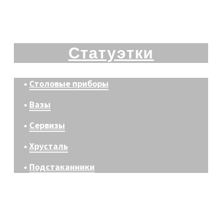
Статуэтки
•
Столовые приборы
•
Вазы
•
Сервизы
•
Хрусталь
•
Подстаканники