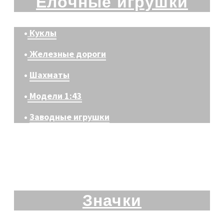
Ёлочные игрушки
•
Куклы
•
Железные дороги
•
Шахматы
•
Модели 1:43
•
Заводные игрушки
Значки