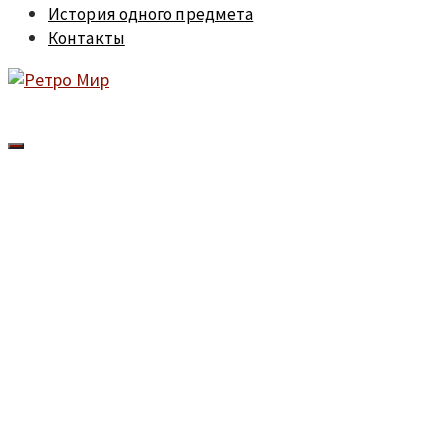
История одного предмета
Контакты
Cкупка значков в
Санкт-
Петербурге и
Ленинградской
области