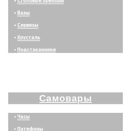
•
Столовые приборы
•
Вазы
•
Сервизы
•
Хрусталь
•
Подстаканники
Самовары
•
Часы
•
Патефоны