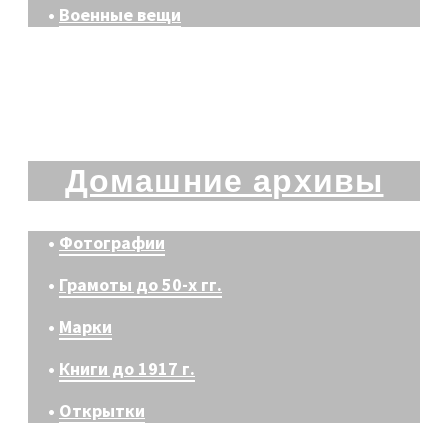
•
Военные вещи
Домашние архивы
•
Фотографии
•
Грамоты до 50-х гг.
•
Марки
•
Книги до 1917 г.
•
Открытки