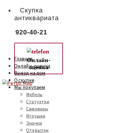
Скупка
антиквариата
920-40-21
Главная
Онлайн-
Онлайн-оценка
оценка
Выезд на дом
О скупке
Мы покупаем
Мебель
Статуэтки
Самовары
Игрушки
Значки
Открытки