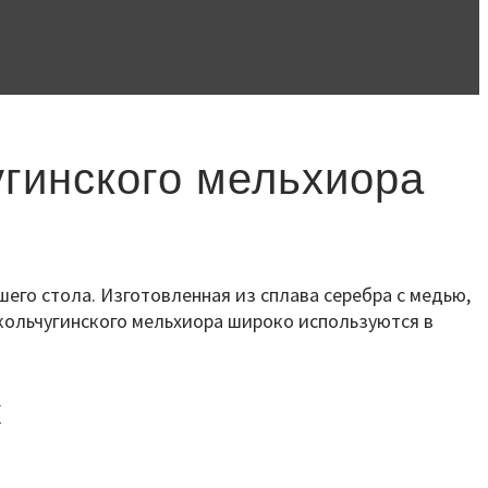
угинского мельхиора
шего стола. Изготовленная из сплава серебра с медью,
 кольчугинского мельхиора широко используются в
к