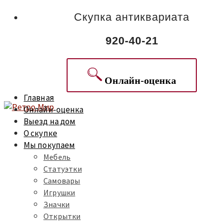
Скупка антиквариата
920-40-21
Онлайн-оценка
Главная
Онлайн-оценка
Выезд на дом
О скупке
Мы покупаем
Мебель
Статуэтки
Самовары
Игрушки
Значки
Открытки