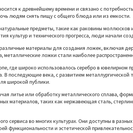
носится к древнейшему времени и связано с потребност
очь людям снять пищу с общего блюда или из емкости.
натуральные предметы, такие как раковины моллюсков 
ития культур и технического прогресса, люди начали со
 различные материалы для создания ложек, включая дере
ва, металлические ложки стали наиболее распространен
ропе, где широко использовалось серебро в ювелирном 
. В последующие века, с развитием металлургической 
для широкой публики.
чая литье или обработку металлического сплава, форми
ных материалов, таких как нержавеющая сталь, стерлин
о сервиса во многих культурах. Они доступны в разных
воей функциональности и эстетической привлекательн