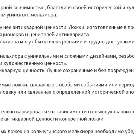
рной значимостью, благодаря своей исторической и ху
льчугинского мельхиора:
 у нее антикварной ценности. Ложки, изготовленные в п
ционеров и ценителей антиквариата.
льхиора могут быть очень редкими и трудно доступными
мельхиора с уникальными и сложными дизайнами, резьб
и художественную ценность.
икварную ценность. Лучше сохраненные и без поврежде
имые ложки, связанные с особыми событиями или перио
ловеку или связанная с определенной исторической эп
тельно варьироваться в зависимости от вышеуказанных 
е антикварной ценности конкретной ложки.
ных ложек из кольчугинского мельхиора необходимо убе