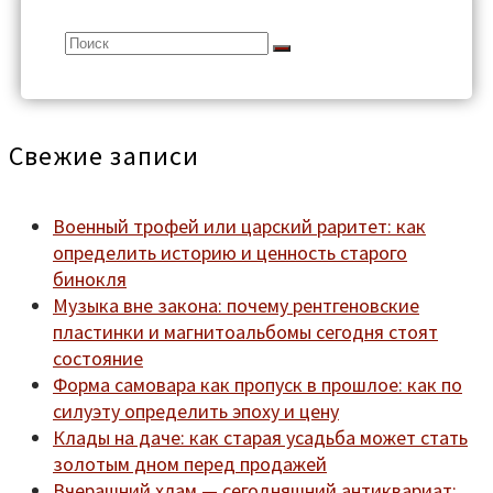
Search
for:
Свежие записи
Военный трофей или царский раритет: как
определить историю и ценность старого
бинокля
Музыка вне закона: почему рентгеновские
пластинки и магнитоальбомы сегодня стоят
состояние
Форма самовара как пропуск в прошлое: как по
силуэту определить эпоху и цену
Клады на даче: как старая усадьба может стать
золотым дном перед продажей
Вчерашний хлам — сегодняшний антиквариат: