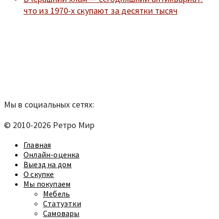
что из 1970-х скупают за десятки тысяч
Мы находимся по адресу:
Санкт-Петербург,
Удельный рынок, корпус 14
телефон:
920-40-21;
e-mail:
9204021@mail.ru
Согласие на обработку персональных данных
Мы в социальных сетях:
© 2010-2026 Ретро Мир
Главная
Онлайн-оценка
Выезд на дом
О скупке
Мы покупаем
Мебель
Статуэтки
Самовары