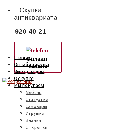
Скупка
антиквариата
920-40-21
Главная
Онлайн-
Онлайн-оценка
оценка
Выезд на дом
О скупке
Мы покупаем
Мебель
Статуэтки
Самовары
Игрушки
Значки
Открытки