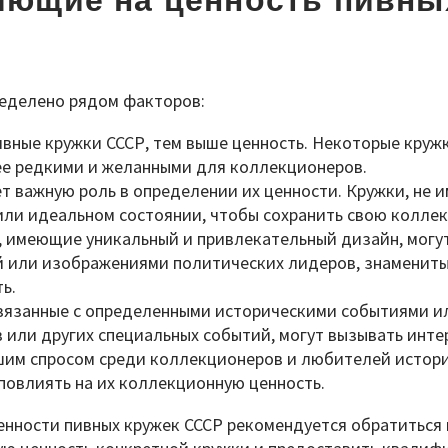
яющие на ценность пивны
ределено рядом факторов:
ивные кружки СССР, тем выше ценность. Некоторые круж
лее редкими и желанными для коллекционеров.
ет важную роль в определении их ценности. Кружки, не 
или идеальном состоянии, чтобы сохранить свою колле
, имеющие уникальный и привлекательный дизайн, могут
й или изображениями политических лидеров, знаменит
ь.
связанные с определенными историческими событиями ил
или других специальных событий, могут вызывать инте
шим спросом среди коллекционеров и любителей истории
 повлиять на их коллекционную ценность.
ценности пивных кружек СССР рекомендуется обратиться