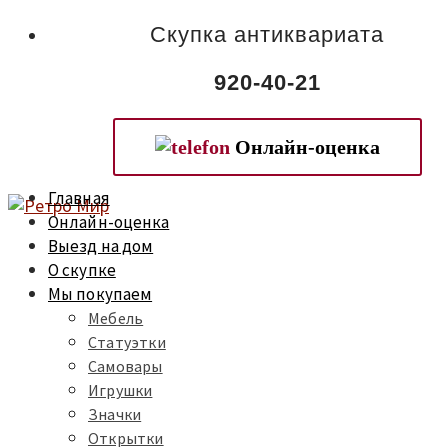
Скупка антиквариата
920-40-21
Онлайн-оценка
Главная
Онлайн-оценка
Выезд на дом
О скупке
Мы покупаем
Мебель
Статуэтки
Самовары
Игрушки
Значки
Открытки