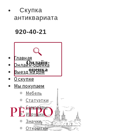
Скупка
антиквариата
920-40-21
Главная
Онлайн-
Онлайн-оценка
оценка
Выезд на дом
О скупке
Мы покупаем
Мебель
Статуэтки
Самовары
Игрушки
Значки
Открытки