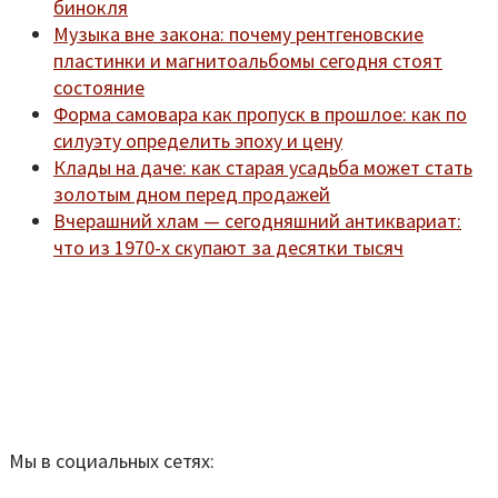
бинокля
Музыка вне закона: почему рентгеновские
пластинки и магнитоальбомы сегодня стоят
состояние
Форма самовара как пропуск в прошлое: как по
силуэту определить эпоху и цену
Клады на даче: как старая усадьба может стать
золотым дном перед продажей
Вчерашний хлам — сегодняшний антиквариат:
что из 1970-х скупают за десятки тысяч
Мы находимся по адресу:
Санкт-Петербург,
Удельный рынок, корпус 14
телефон:
920-40-21;
e-mail:
9204021@mail.ru
Согласие на обработку персональных данных
Мы в социальных сетях: