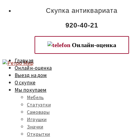
Скупка антиквариата
920-40-21
Онлайн-оценка
Главная
Онлайн-оценка
Выезд на дом
О скупке
Мы покупаем
Мебель
Статуэтки
Самовары
Игрушки
Значки
Открытки