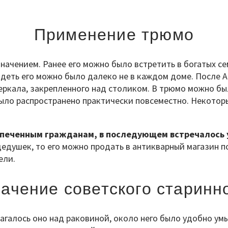
Применение трюмо
ачением. Ранее его можно было встретить в богатых сем
идеть его можно было далеко не в каждом доме. После 
зеркала, закрепленного над столиком. В трюмо можно б
было распространено практически повсеместно. Некотор
спеченным гражданам, в последующем встречалось у
и дедушек, то его можно продать в антикварный магазин
ели.
ачение советского старинн
агалось оно над раковиной, около него было удобно умы