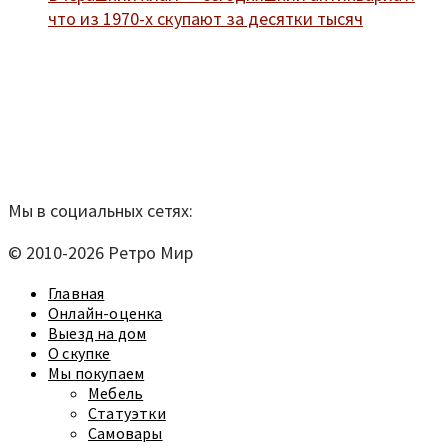
что из 1970-х скупают за десятки тысяч
Мы находимся по адресу:
Санкт-Петербург,
Удельный рынок, корпус 14
телефон:
920-40-21;
e-mail:
9204021@mail.ru
Согласие на обработку персональных данных
Мы в социальных сетях:
© 2010-2026 Ретро Мир
Главная
Онлайн-оценка
Выезд на дом
О скупке
Мы покупаем
Мебель
Статуэтки
Самовары