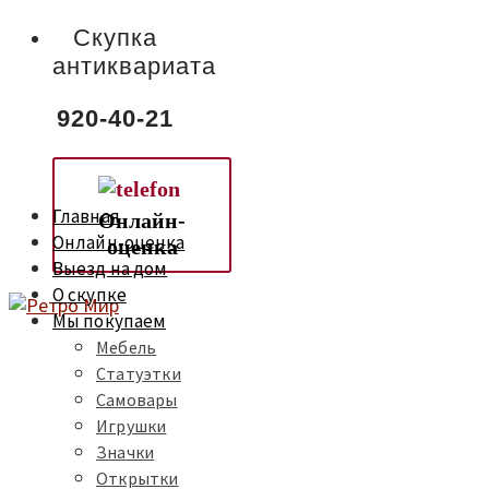
Скупка
антиквариата
920-40-21
Главная
Онлайн-
Онлайн-оценка
оценка
Выезд на дом
О скупке
Мы покупаем
Мебель
Статуэтки
Самовары
Игрушки
Значки
Открытки