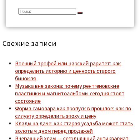
Search
for:
Свежие записи
Военный трофей или царский раритет: как
определить историю и ценность старого
бинокля
Музыка вне закона: почему рентгеновские
пластинки и магнитоальбомы сегодня стоят
состояние
Форма самовара как пропуск в прошлое: как по
силуэту определить эпоху и цену
Клады на даче: как старая усадьба может стать
золотым дном перед продажей
Вчерашний хлам — сегодняшний антиквариат: