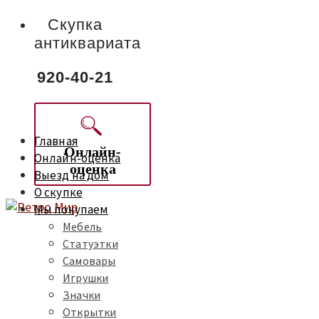
Скупка
антиквариата
920-40-21
Главная
Онлайн-
Онлайн-оценка
оценка
Выезд на дом
О скупке
Мы покупаем
Мебель
Статуэтки
Самовары
Игрушки
Значки
Открытки