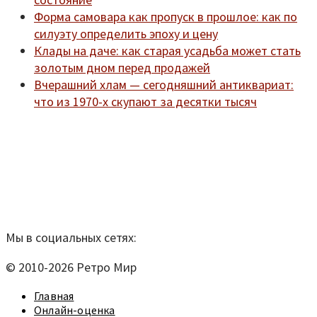
Форма самовара как пропуск в прошлое: как по
силуэту определить эпоху и цену
Клады на даче: как старая усадьба может стать
золотым дном перед продажей
Вчерашний хлам — сегодняшний антиквариат:
что из 1970-х скупают за десятки тысяч
Мы находимся по адресу:
Санкт-Петербург,
Удельный рынок, корпус 14
телефон:
920-40-21;
e-mail:
9204021@mail.ru
Согласие на обработку персональных данных
Мы в социальных сетях:
© 2010-2026 Ретро Мир
Главная
Онлайн-оценка