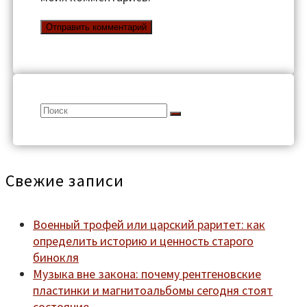
Search
for:
Свежие записи
Военный трофей или царский раритет: как
определить историю и ценность старого
бинокля
Музыка вне закона: почему рентгеновские
пластинки и магнитоальбомы сегодня стоят
состояние