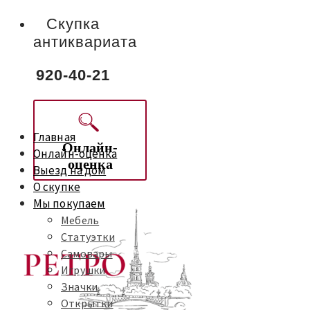
Скупка
антиквариата
920-40-21
Главная
Онлайн-
Онлайн-оценка
оценка
Выезд на дом
О скупке
Мы покупаем
Мебель
Статуэтки
Самовары
Игрушки
Значки
Открытки