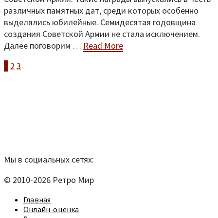
различных памятных дат, среди которых особенно
выделялись юбилейные. Семидесятая годовщина
создания Советской Армии не стала исключением.
Далее поговорим …
Read More
1
2
3
Пагинация
записей
Мы находимся по адресу:
Санкт-Петербург,
Удельный рынок, корпус 14
телефон:
920-40-21;
e-mail:
9204021@mail.ru
Согласие на обработку персональных данных
Мы в социальных сетях:
© 2010-2026 Ретро Мир
Главная
Онлайн-оценка