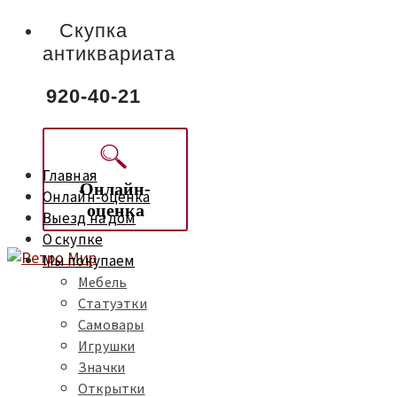
Скупка
антиквариата
920-40-21
Главная
Онлайн-
Онлайн-оценка
оценка
Выезд на дом
О скупке
Мы покупаем
Мебель
Статуэтки
Самовары
Игрушки
Значки
Открытки