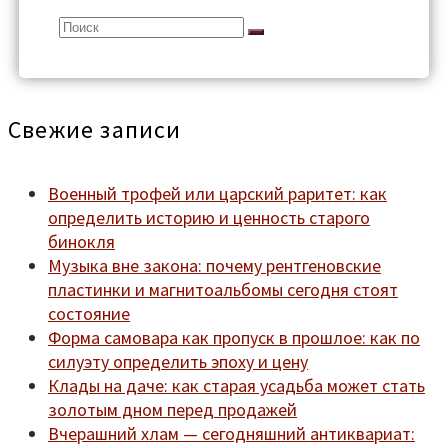
Search
for:
Свежие записи
Военный трофей или царский раритет: как
определить историю и ценность старого
бинокля
Музыка вне закона: почему рентгеновские
пластинки и магнитоальбомы сегодня стоят
состояние
Форма самовара как пропуск в прошлое: как по
силуэту определить эпоху и цену
Клады на даче: как старая усадьба может стать
золотым дном перед продажей
Вчерашний хлам — сегодняшний антиквариат: