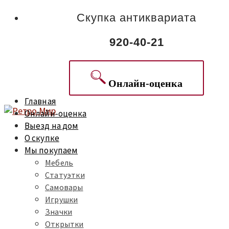
Скупка антиквариата
920-40-21
Онлайн-оценка
Главная
Онлайн-оценка
Выезд на дом
О скупке
Мы покупаем
Мебель
Статуэтки
Самовары
Игрушки
Значки
Открытки