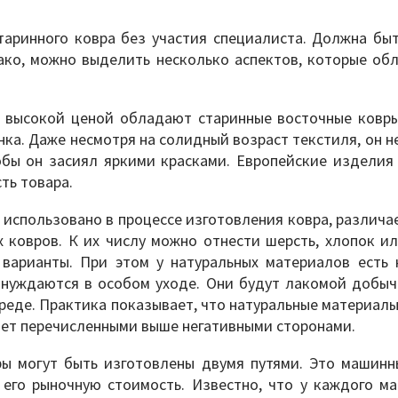
таринного ковра без участия специалиста. Должна быт
ако, можно выделить несколько аспектов, которые об
о высокой ценой обладают старинные восточные ковры
ка. Даже несмотря на солидный возраст текстиля, он н
обы он засиял яркими красками. Европейские изделия
ть товара.
 использовано в процессе изготовления ковра, различа
ковров. К их числу можно отнести шерсть, хлопок ил
 варианты. При этом у натуральных материалов есть 
 нуждаются в особом уходе. Они будут лакомой добыч
среде. Практика показывает, что натуральные материал
дает перечисленными выше негативными сторонами.
ры могут быть изготовлены двумя путями. Это машинн
его рыночную стоимость. Известно, что у каждого ма