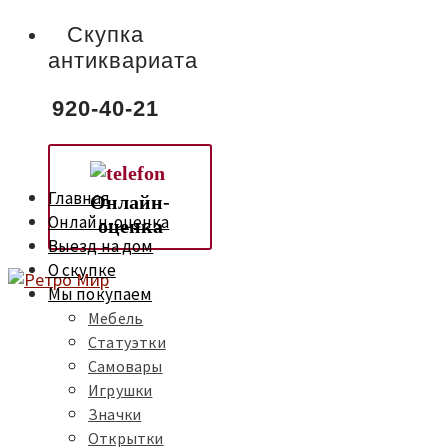
Скупка
антиквариата
920-40-21
Главная
Онлайн-
Онлайн-оценка
оценка
Выезд на дом
О скупке
Мы покупаем
Мебель
Статуэтки
Самовары
Игрушки
Значки
Открытки