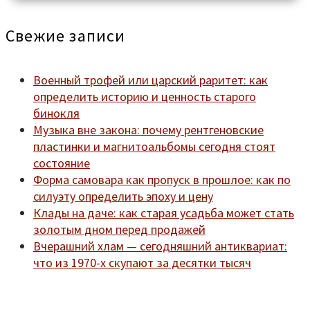
Свежие записи
Военный трофей или царский раритет: как
определить историю и ценность старого
бинокля
Музыка вне закона: почему рентгеновские
пластинки и магнитоальбомы сегодня стоят
состояние
Форма самовара как пропуск в прошлое: как по
силуэту определить эпоху и цену
Клады на даче: как старая усадьба может стать
золотым дном перед продажей
Вчерашний хлам — сегодняшний антиквариат:
что из 1970-х скупают за десятки тысяч
Мы находимся по адресу:
Санкт-Петербург,
Удельный рынок, корпус 14