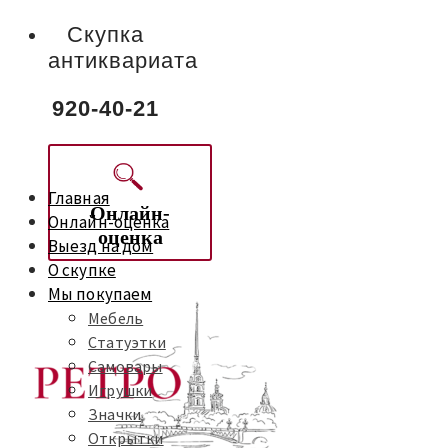
Скупка
антиквариата
920-40-21
Главная
Онлайн-
Онлайн-оценка
оценка
Выезд на дом
О скупке
Мы покупаем
Мебель
Статуэтки
Самовары
Игрушки
Значки
Открытки